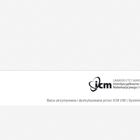
Baza utrzymywana i dystrybuowana przez
ICM UW
| System