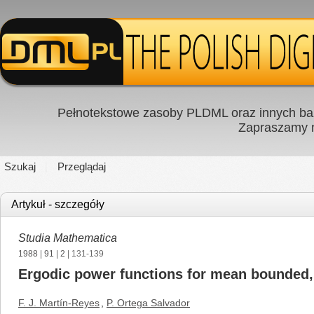
Pełnotekstowe zasoby PLDML oraz innych baz
Zapraszamy
Szukaj
Przeglądaj
Artykuł - szczegóły
Studia Mathematica
1988
|
91
|
2
| 131-139
Ergodic power functions for mean bounded, i
F. J. Martín-Reyes
,
P. Ortega Salvador