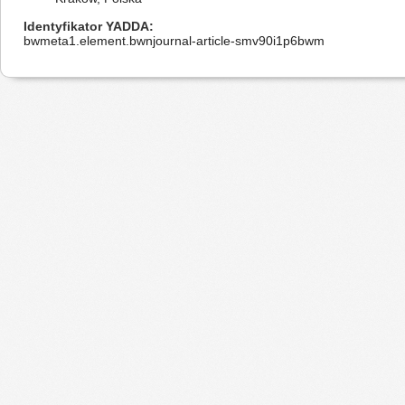
Identyfikator YADDA
bwmeta1.element.bwnjournal-article-smv90i1p6bwm