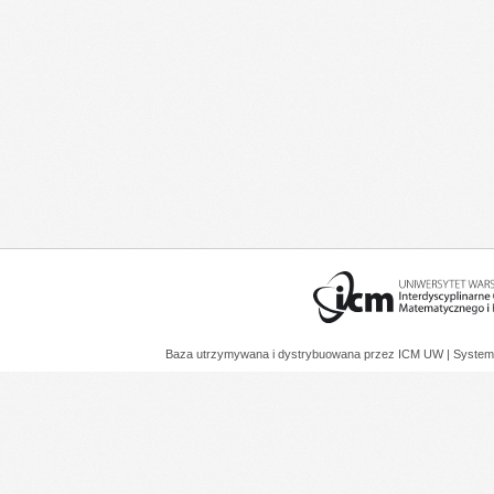
Baza utrzymywana i dystrybuowana przez
ICM UW
| System