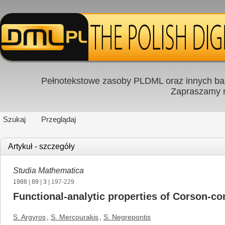
Pełnotekstowe zasoby PLDML oraz innych baz
Zapraszamy
Szukaj
Przeglądaj
Artykuł - szczegóły
Studia Mathematica
1988
|
89
|
3
| 197-229
Functional-analytic properties of Corson-c
S. Argyros
,
S. Mercourakis
,
S. Negrepontis