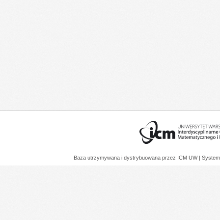
Baza utrzymywana i dystrybuowana przez
ICM UW
| System