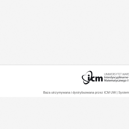
Baza utrzymywana i dystrybuowana przez
ICM UW
| System