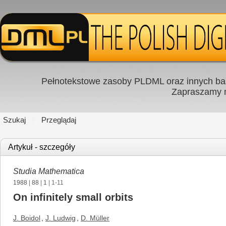
Pełnotekstowe zasoby PLDML oraz innych baz
Zapraszamy
Szukaj
Przeglądaj
Artykuł - szczegóły
Studia Mathematica
1988
|
88
|
1
| 1-11
On infinitely small orbits
J. Boidol
,
J. Ludwig
,
D. Müller