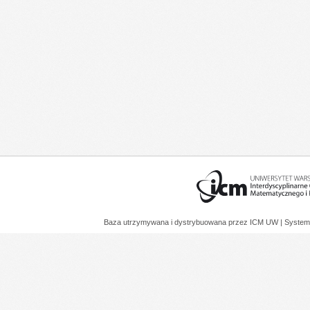
Baza utrzymywana i dystrybuowana przez
ICM UW
| System