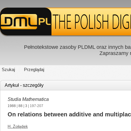
Pełnotekstowe zasoby PLDML oraz innych baz
Zapraszamy
Szukaj
Przeglądaj
Artykuł - szczegóły
Studia Mathematica
1988
|
88
|
3
| 197-207
On relations between additive and multiplac
H. Żołądek