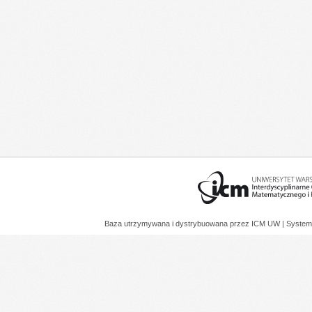
Baza utrzymywana i dystrybuowana przez
ICM UW
| System