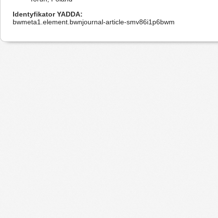
Identyfikator YADDA
bwmeta1.element.bwnjournal-article-smv86i1p6bwm