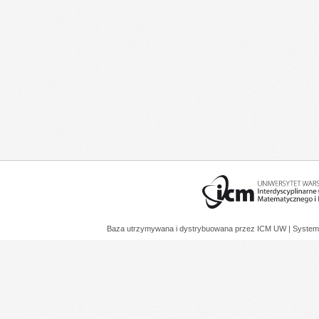
Baza utrzymywana i dystrybuowana przez
ICM UW
| System