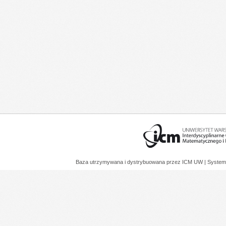
Baza utrzymywana i dystrybuowana przez
ICM UW
| System