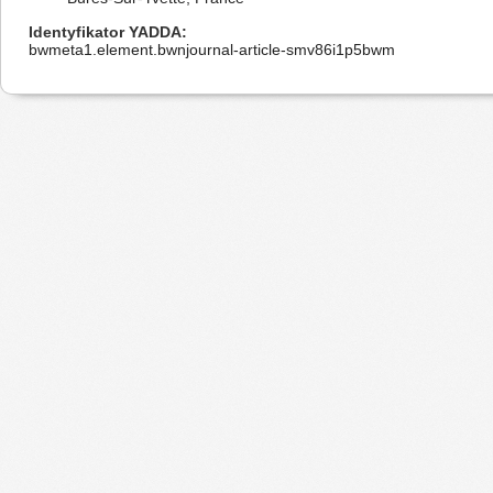
Identyfikator YADDA
bwmeta1.element.bwnjournal-article-smv86i1p5bwm