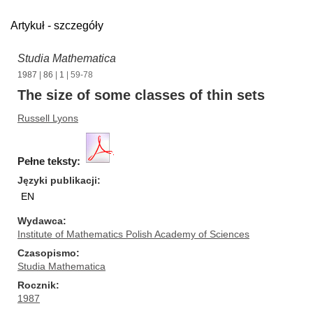
Artykuł - szczegóły
Studia Mathematica
1987
|
86
|
1
| 59-78
The size of some classes of thin sets
Russell Lyons
Pełne teksty:
Języki publikacji
EN
Wydawca
Institute of Mathematics Polish Academy of Sciences
Czasopismo
Studia Mathematica
Rocznik
1987