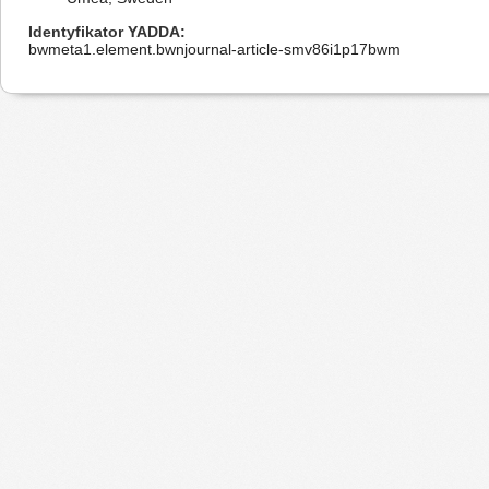
Identyfikator YADDA
bwmeta1.element.bwnjournal-article-smv86i1p17bwm