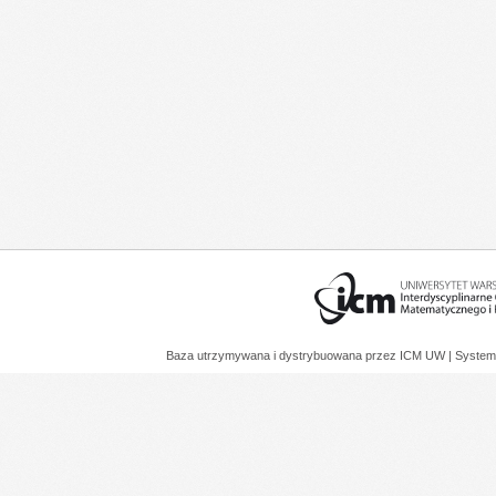
Baza utrzymywana i dystrybuowana przez
ICM UW
| System