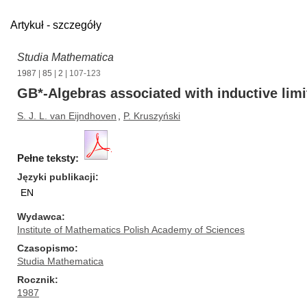
Artykuł - szczegóły
Studia Mathematica
1987
|
85
|
2
| 107-123
GB*-Algebras associated with inductive limi
S. J. L. van Eijndhoven
,
P. Kruszyński
Pełne teksty:
Języki publikacji
EN
Wydawca
Institute of Mathematics Polish Academy of Sciences
Czasopismo
Studia Mathematica
Rocznik
1987