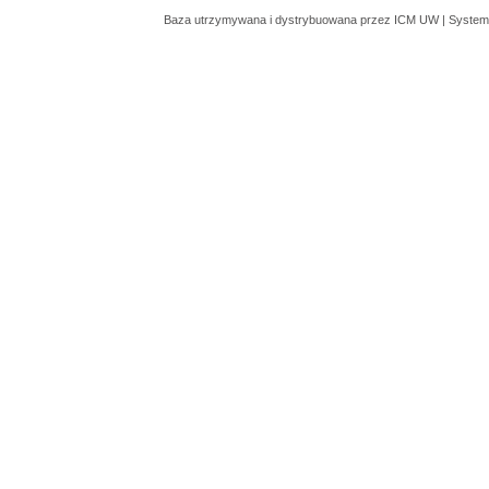
Baza utrzymywana i dystrybuowana przez
ICM UW
| System