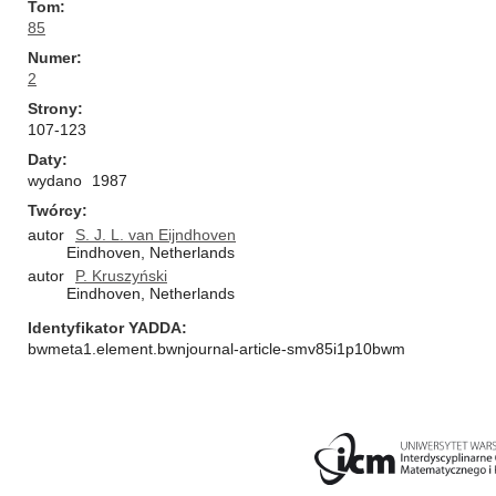
Tom
85
Numer
2
Strony
107-123
Daty
wydano
1987
Twórcy
autor
S. J. L. van Eijndhoven
Eindhoven, Netherlands
autor
P. Kruszyński
Eindhoven, Netherlands
Identyfikator YADDA
bwmeta1.element.bwnjournal-article-smv85i1p10bwm