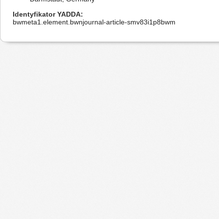
Identyfikator YADDA
bwmeta1.element.bwnjournal-article-smv83i1p8bwm