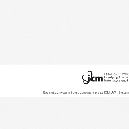
Baza utrzymywana i dystrybuowana przez
ICM UW
| System