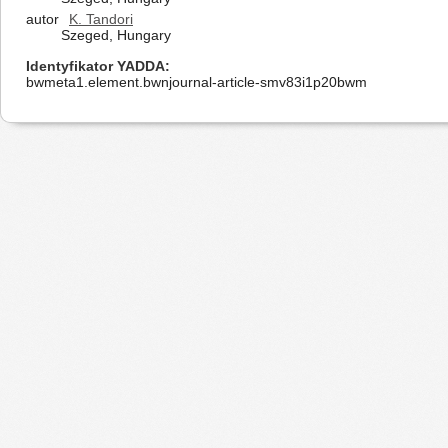
autor
K. Tandori
Szeged, Hungary
Identyfikator YADDA
bwmeta1.element.bwnjournal-article-smv83i1p20bwm