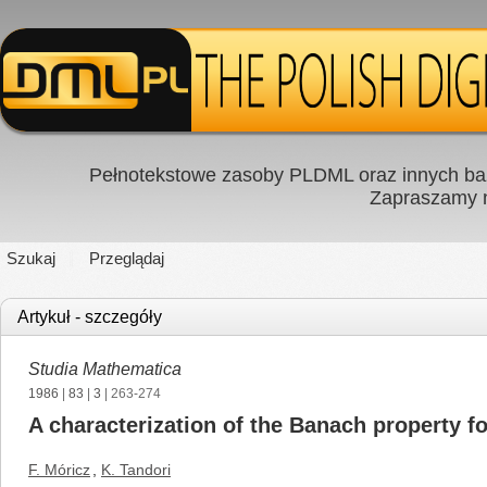
Pełnotekstowe zasoby PLDML oraz innych baz
Zapraszamy
Szukaj
Przeglądaj
Artykuł - szczegóły
Studia Mathematica
1986
|
83
|
3
| 263-274
A characterization of the Banach property f
F. Móricz
,
K. Tandori