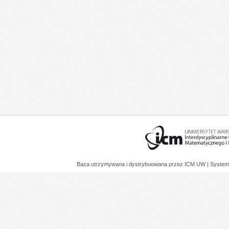
Baza utrzymywana i dystrybuowana przez
ICM UW
| System