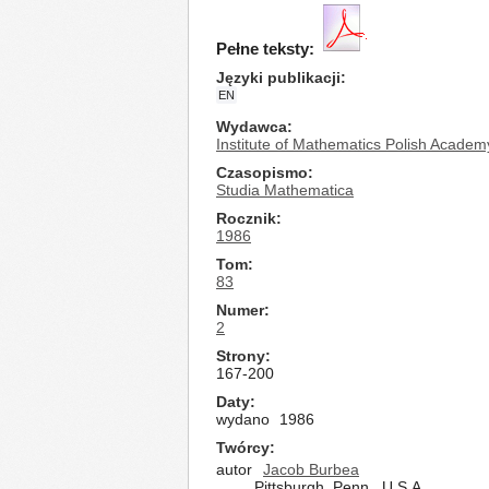
Pełne teksty:
Języki publikacji
EN
Wydawca
Institute of Mathematics Polish Academ
Czasopismo
Studia Mathematica
Rocznik
1986
Tom
83
Numer
2
Strony
167-200
Daty
wydano
1986
Twórcy
autor
Jacob Burbea
Pittsburgh, Penn., U.S.A.