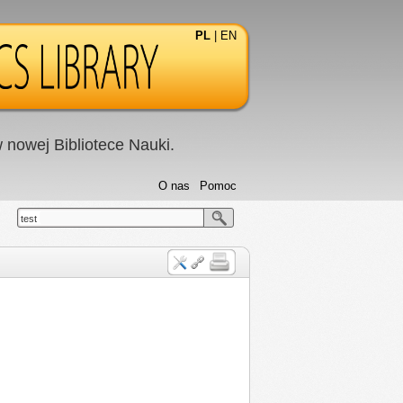
PL
|
EN
nowej Bibliotece Nauki.
O nas
Pomoc
test