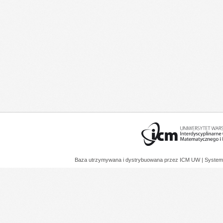
Baza utrzymywana i dystrybuowana przez
ICM UW
| System