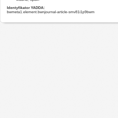
Identyfikator YADDA
bwmeta1.element.bwnjournal-article-smv81i1p9bwm