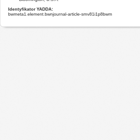
Identyfikator YADDA
bwmeta1.element.bwnjournal-article-smv81i1p8bwm