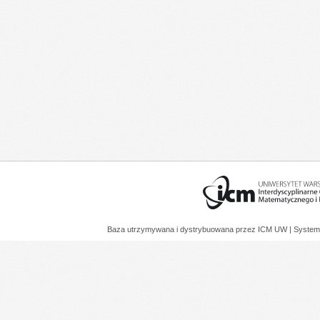
Baza utrzymywana i dystrybuowana przez
ICM UW
| System