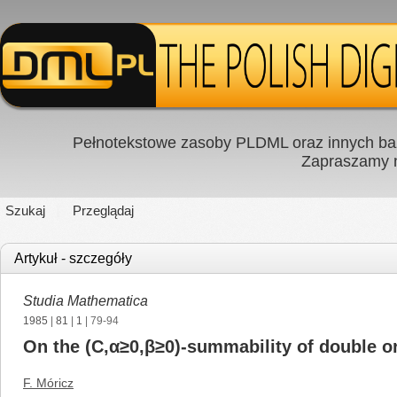
Pełnotekstowe zasoby PLDML oraz innych baz
Zapraszamy
Szukaj
Przeglądaj
Artykuł - szczegóły
Studia Mathematica
1985
|
81
|
1
| 79-94
On the (C,α≥0,β≥0)-summability of double o
F. Móricz