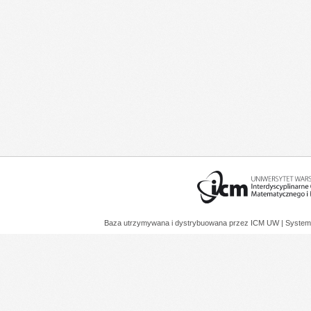
Baza utrzymywana i dystrybuowana przez
ICM UW
| System