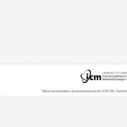
Baza utrzymywana i dystrybuowana przez
ICM UW
| System