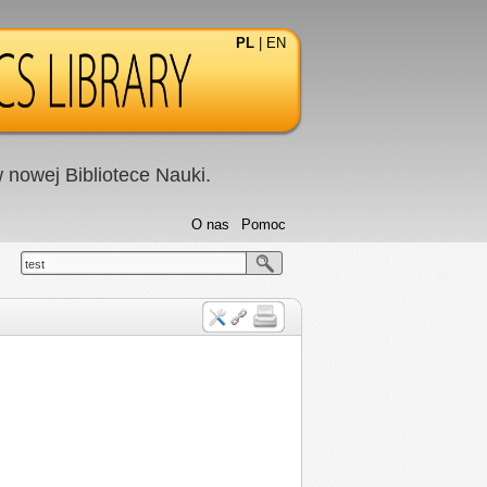
PL
|
EN
nowej Bibliotece Nauki.
O nas
Pomoc
test