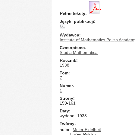
Pełne teksty:
Języki publikacji
DE
Wydawca
Institute of Mathematics Polish Academ
Czasopismo
Studia Mathematica
Rocznik
1938
Tom
7
Numer
1
Strony
159-161
Daty
wydano
1938
Twórcy
autor
Meier Eidelheit
Lwów, Polska