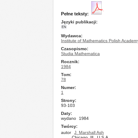
Pełne teksty:
Języki publikacji
EN
Wydawca
Institute of Mathematics Polish Academ
Czasopismo
Studia Mathematica
Rocznik
1984
Tom
78
Numer
1
Strony
93-103
Daty
wydano
1984
Twórcy
autor
J. Marshall Ash
Chicago, Ill., U.S.A.