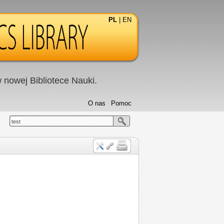
PL
|
EN
nowej Bibliotece Nauki.
O nas
Pomoc
test