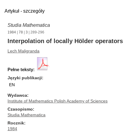
Artykuł - szczegóły
Studia Mathematica
1984
|
78
|
3
| 289-296
Interpolation of locally Hölder operators
Lech Maligranda
Pełne teksty:
Języki publikacji
EN
Wydawca
Institute of Mathematics Polish Academy of Sciences
Czasopismo
Studia Mathematica
Rocznik
1984