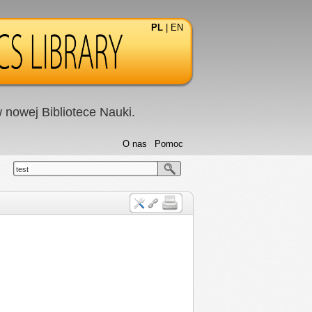
PL
|
EN
nowej Bibliotece Nauki.
O nas
Pomoc
test