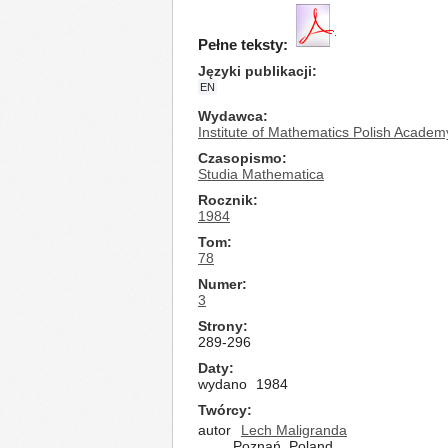
Pełne teksty:
Języki publikacji
EN
Wydawca
Institute of Mathematics Polish Academ
Czasopismo
Studia Mathematica
Rocznik
1984
Tom
78
Numer
3
Strony
289-296
Daty
wydano
1984
Twórcy
autor
Lech Maligranda
Poznań, Poland