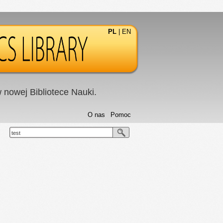
PL
|
EN
nowej Bibliotece Nauki.
O nas
Pomoc
test