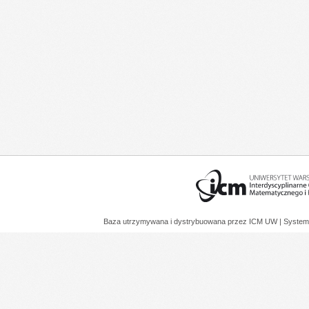
Baza utrzymywana i dystrybuowana przez
ICM UW
| System