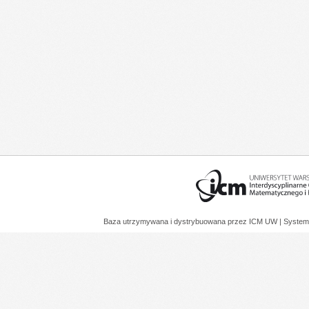
Baza utrzymywana i dystrybuowana przez
ICM UW
| System