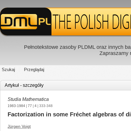
Pełnotekstowe zasoby PLDML oraz innych baz
Zapraszamy
Szukaj
Przeglądaj
Artykuł - szczegóły
Studia Mathematica
1983-1984
|
77
|
4
| 333-348
Factorization in some Fréchet algebras of di
Jürgen Voigt