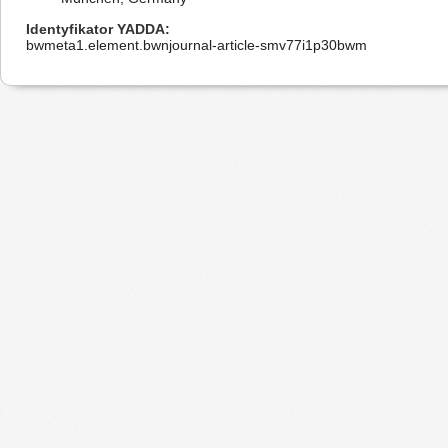
Identyfikator YADDA
bwmeta1.element.bwnjournal-article-smv77i1p30bwm