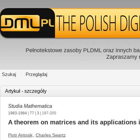
Pełnotekstowe zasoby PLDML oraz innych baz
Zapraszamy
Szukaj
Przeglądaj
Artykuł - szczegóły
Studia Mathematica
1983-1984
|
77
|
3
| 197-205
A theorem on matrices and its applications i
Piotr Antosik
,
Charles Swartz