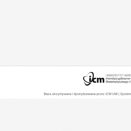
Baza utrzymywana i dystrybuowana przez
ICM UW
| System