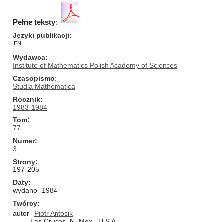
Pełne teksty:
Języki publikacji
EN
Wydawca
Institute of Mathematics Polish Academy of Sciences
Czasopismo
Studia Mathematica
Rocznik
1983-1984
Tom
77
Numer
3
Strony
197-205
Daty
wydano
1984
Twórcy
autor
Piotr Antosik
Las Cruces, N. Mex., U.S.A.