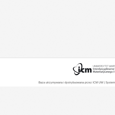
Baza utrzymywana i dystrybuowana przez
ICM UW
| System