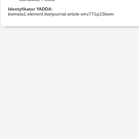
Identyfikator YADDA
bwmeta1.element.bwnjournal-article-smv77i1p15bwm