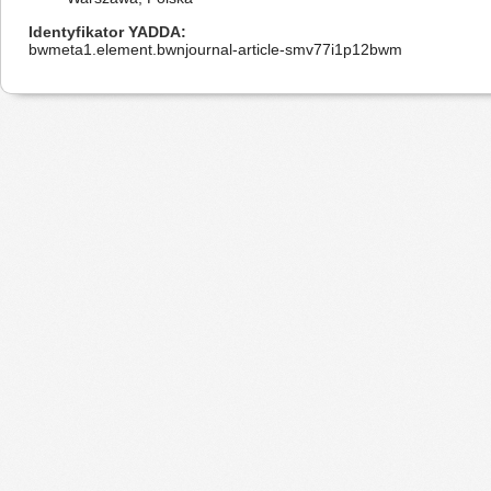
Identyfikator YADDA
bwmeta1.element.bwnjournal-article-smv77i1p12bwm