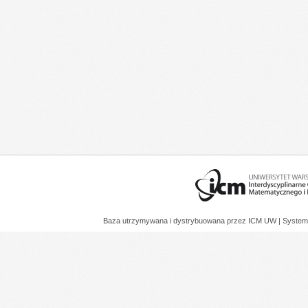
Baza utrzymywana i dystrybuowana przez
ICM UW
| System