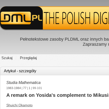
Pełnotekstowe zasoby PLDML oraz innych baz
Zapraszamy
Szukaj
Przeglądaj
Artykuł - szczegóły
Studia Mathematica
1983-1984
|
77
|
1
| 99-101
A remark on Yosida's complement to Mikusiń
Shuichi Okamoto