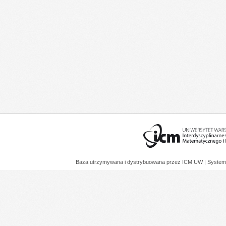
Baza utrzymywana i dystrybuowana przez
ICM UW
| System