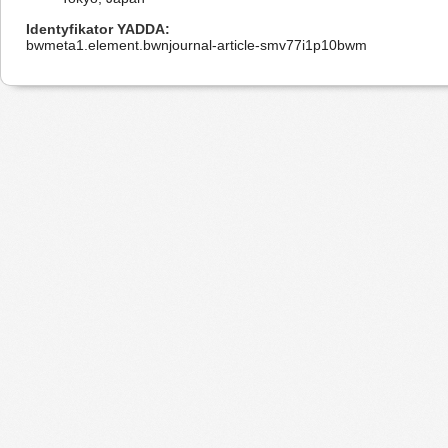
Identyfikator YADDA
bwmeta1.element.bwnjournal-article-smv77i1p10bwm