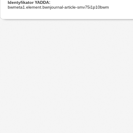
Identyfikator YADDA
bwmeta1.element.bwnjournal-article-smv75i1p10bwm