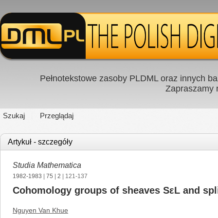
Pełnotekstowe zasoby PLDML oraz innych baz
Zapraszamy
Szukaj
Przeglądaj
Artykuł - szczegóły
Studia Mathematica
1982-1983
|
75
|
2
| 121-137
Cohomology groups of sheaves SεL and spli
Nguyen Van Khue