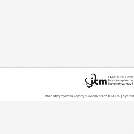
Baza utrzymywana i dystrybuowana przez
ICM UW
| System