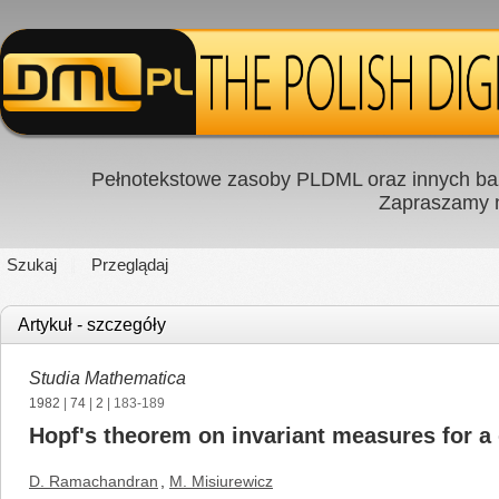
Pełnotekstowe zasoby PLDML oraz innych baz
Zapraszamy
Szukaj
Przeglądaj
Artykuł - szczegóły
Studia Mathematica
1982
|
74
|
2
| 183-189
Hopf's theorem on invariant measures for a
D. Ramachandran
,
M. Misiurewicz