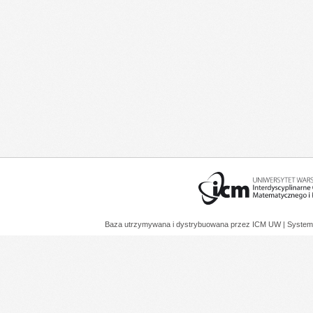
Baza utrzymywana i dystrybuowana przez
ICM UW
| System