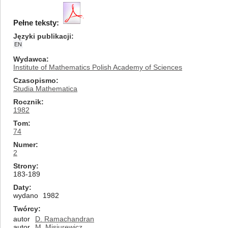
Pełne teksty:
Języki publikacji
EN
Wydawca
Institute of Mathematics Polish Academy of Sciences
Czasopismo
Studia Mathematica
Rocznik
1982
Tom
74
Numer
2
Strony
183-189
Daty
wydano
1982
Twórcy
autor
D. Ramachandran
autor
M. Misiurewicz