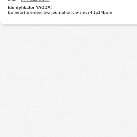
Identyfikator YADDA
bwmeta1.element.bwnjournal-article-smv74i1p14bwm