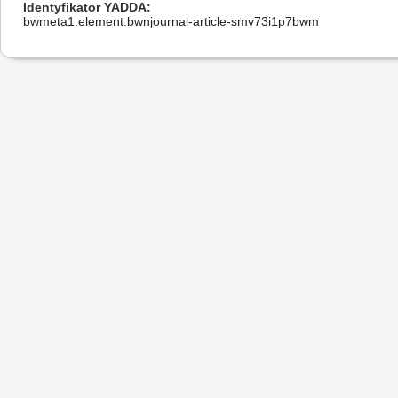
Identyfikator YADDA
bwmeta1.element.bwnjournal-article-smv73i1p7bwm