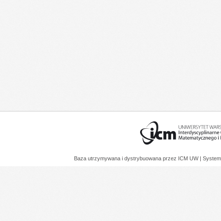
Baza utrzymywana i dystrybuowana przez
ICM UW
| System