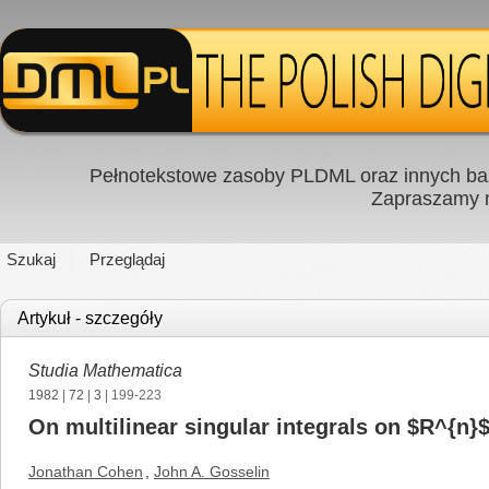
Pełnotekstowe zasoby PLDML oraz innych baz
Zapraszamy
Szukaj
Przeglądaj
Artykuł - szczegóły
Studia Mathematica
1982
|
72
|
3
| 199-223
On multilinear singular integrals on $R^{n}
Jonathan Cohen
,
John A. Gosselin