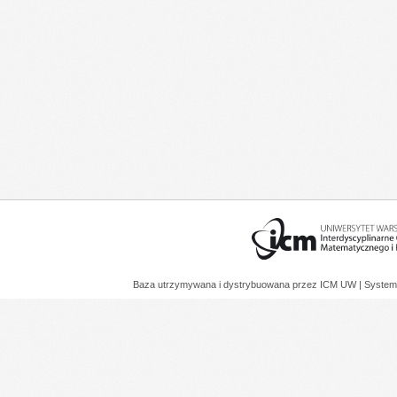
Baza utrzymywana i dystrybuowana przez
ICM UW
| System