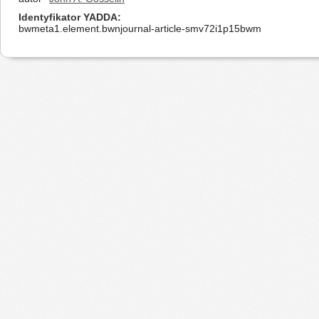
Identyfikator YADDA
bwmeta1.element.bwnjournal-article-smv72i1p15bwm