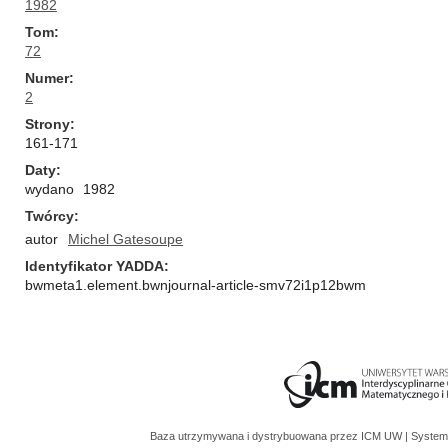
1982
Tom
72
Numer
2
Strony
161-171
Daty
wydano
1982
Twórcy
autor
Michel Gatesoupe
Identyfikator YADDA
bwmeta1.element.bwnjournal-article-smv72i1p12bwm
Baza utrzymywana i dystrybuowana przez
ICM UW
| System