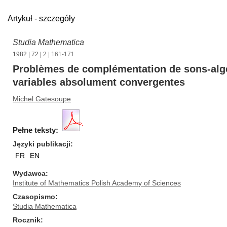
Artykuł - szczegóły
Studia Mathematica
1982
|
72
|
2
| 161-171
Problèmes de complémentation de sons-algèb
variables absolument convergentes
Michel Gatesoupe
Pełne teksty:
Języki publikacji
FR
EN
Wydawca
Institute of Mathematics Polish Academy of Sciences
Czasopismo
Studia Mathematica
Rocznik