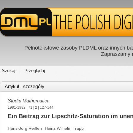
Pełnotekstowe zasoby PLDML oraz innych baz
Zapraszamy
Szukaj
Przeglądaj
Artykuł - szczegóły
Studia Mathematica
1981-1982
|
71
|
2
| 127-144
Ein Beitrag zur Lipschitz-Saturation im une
Hans-Jörg Reiffen
,
Heinz Wilhelm Trapp