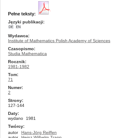
Pełne teksty:
Języki publikacji
DE
EN
Wydawca
Institute of Mathematics Polish Academy of Sciences
Czasopismo
Studia Mathematica
Rocznik
1981-1982
Tom
71
Numer
2
Strony
127-144
Daty
wydano
1981
Twórcy
autor
Hans-Jörg Reiffen
autor
Heinz Wilhelm Trapp