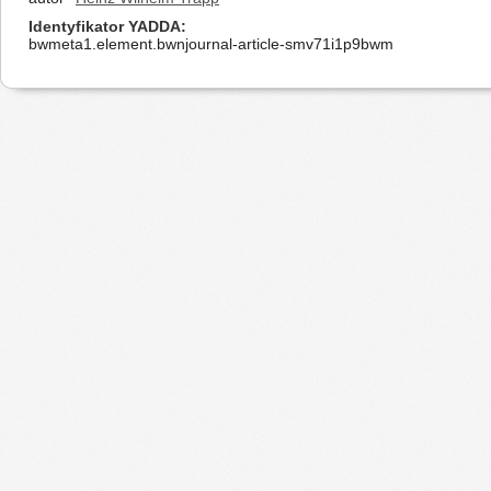
Identyfikator YADDA
bwmeta1.element.bwnjournal-article-smv71i1p9bwm