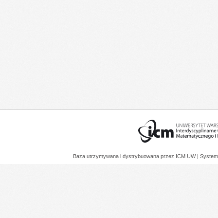
Baza utrzymywana i dystrybuowana przez
ICM UW
| System