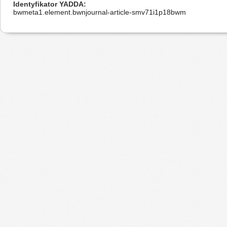
Identyfikator YADDA
bwmeta1.element.bwnjournal-article-smv71i1p18bwm