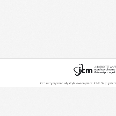
Baza utrzymywana i dystrybuowana przez
ICM UW
| System