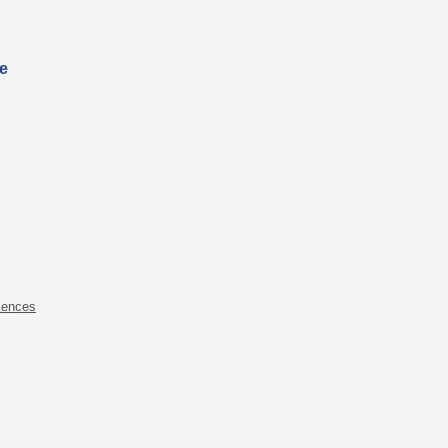
ce
iences