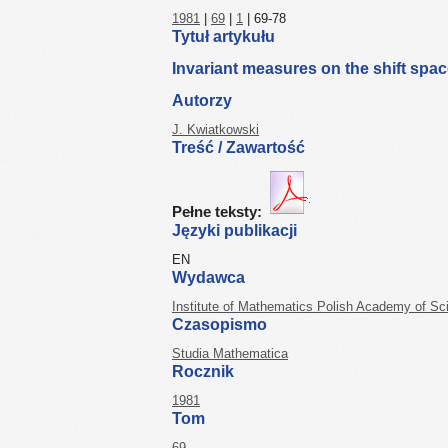
1981
|
69
|
1
| 69-78
Tytuł artykułu
Invariant measures on the shift spa
Autorzy
J. Kwiatkowski
Treść / Zawartość
Pełne teksty:
Języki publikacji
EN
Wydawca
Institute of Mathematics Polish Academy of Sc
Czasopismo
Studia Mathematica
Rocznik
1981
Tom
69