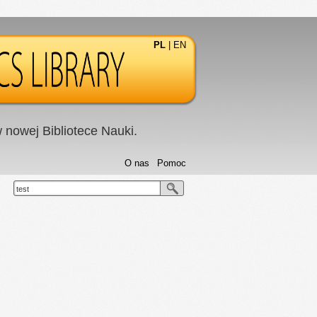
PL
|
EN
nowej Bibliotece Nauki.
O nas
Pomoc
test