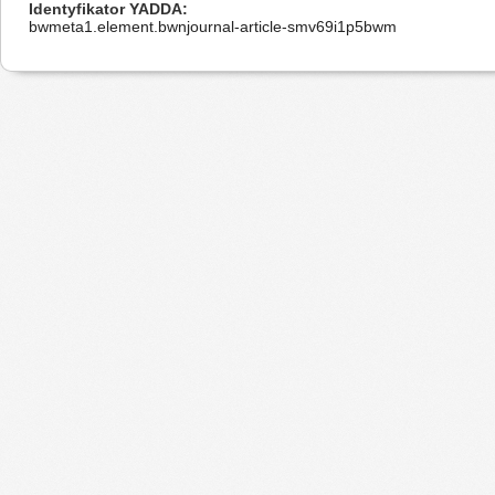
Identyfikator YADDA
bwmeta1.element.bwnjournal-article-smv69i1p5bwm