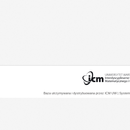
Baza utrzymywana i dystrybuowana przez
ICM UW
| System