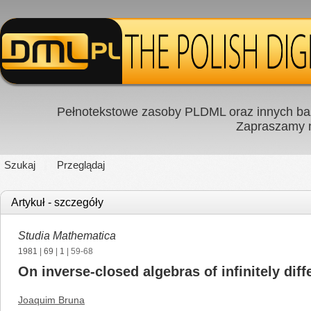
Pełnotekstowe zasoby PLDML oraz innych baz
Zapraszamy
Szukaj
Przeglądaj
Artykuł - szczegóły
Studia Mathematica
1981
|
69
|
1
| 59-68
On inverse-closed algebras of infinitely diff
Joaquim Bruna