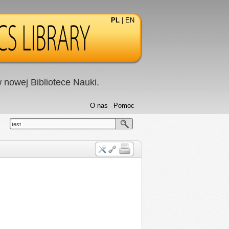
PL
|
EN
nowej Bibliotece Nauki.
O nas
Pomoc
test