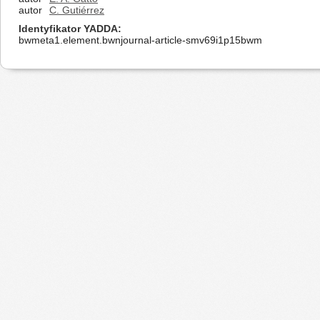
autor
C. Gutiérrez
Identyfikator YADDA
bwmeta1.element.bwnjournal-article-smv69i1p15bwm