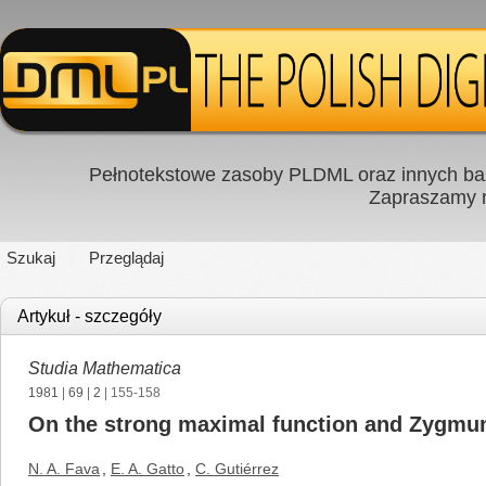
Pełnotekstowe zasoby PLDML oraz innych baz
Zapraszamy
Szukaj
Przeglądaj
Artykuł - szczegóły
Studia Mathematica
1981
|
69
|
2
| 155-158
On the strong maximal function and Zygmun
N. A. Fava
,
E. A. Gatto
,
C. Gutiérrez