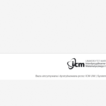
Baza utrzymywana i dystrybuowana przez
ICM UW
| System