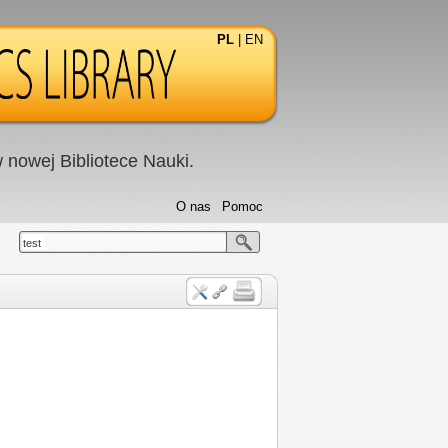
PL
|
EN
nowej Bibliotece Nauki.
O nas
Pomoc
test