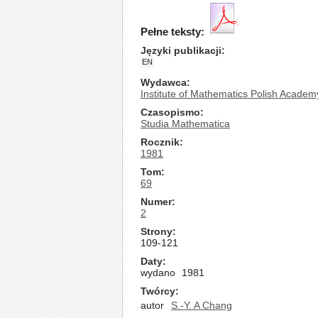
Pełne teksty:
Języki publikacji
EN
Wydawca
Institute of Mathematics Polish Academ
Czasopismo
Studia Mathematica
Rocznik
1981
Tom
69
Numer
2
Strony
109-121
Daty
wydano
1981
Twórcy
autor
S.-Y. A Chang