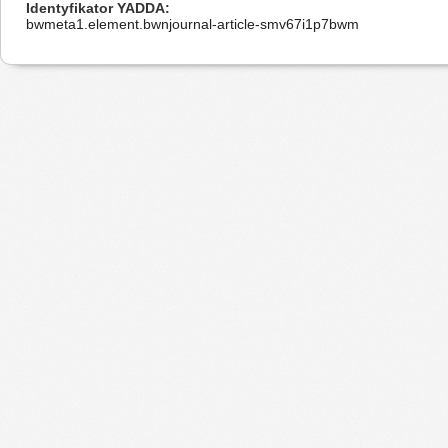
Identyfikator YADDA
bwmeta1.element.bwnjournal-article-smv67i1p7bwm