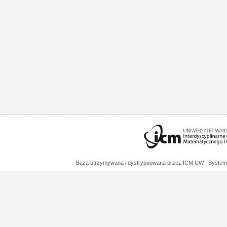
Baza utrzymywana i dystrybuowana przez
ICM UW
| System