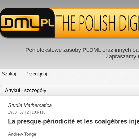
Pełnotekstowe zasoby PLDML oraz innych baz
Zapraszamy
Szukaj
Przeglądaj
Artykuł - szczegóły
Studia Mathematica
1980
|
67
|
2
| 103-118
La presque-périodicité et les coalgèbres inj
Andrew Tonge