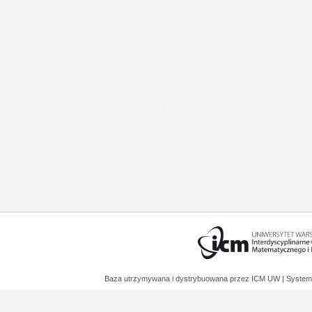
Baza utrzymywana i dystrybuowana przez
ICM UW
| System