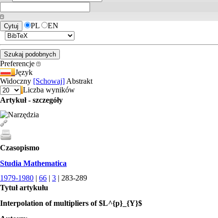
PL
EN
Preferencje
Język
Widoczny
[Schowaj]
Abstrakt
Liczba wyników
Artykuł - szczegóły
Czasopismo
Studia Mathematica
1979-1980
|
66
|
3
| 283-289
Tytuł artykułu
Interpolation of multipliers of $L^{p}_{Y}$