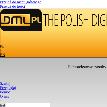
Przejdź do menu głównego
Przejdź do treści
PL
|
EN
Pełnotekstowe zasoby
Szukaj
Przeglądaj
Pomoc
O nas
test