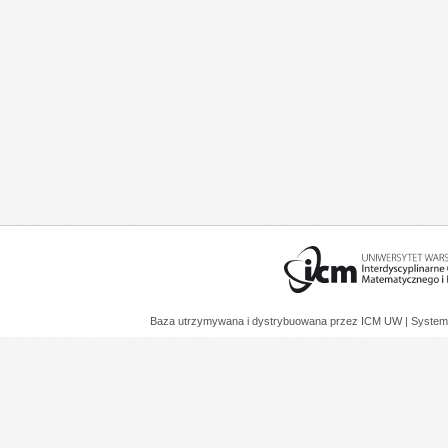
Baza utrzymywana i dystrybuowana przez
ICM UW
| System