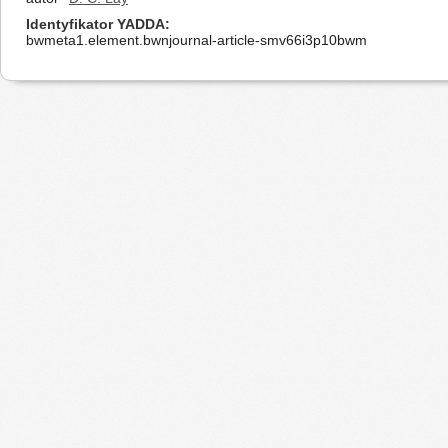
Identyfikator YADDA
bwmeta1.element.bwnjournal-article-smv66i3p10bwm