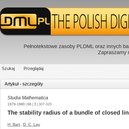
Pełnotekstowe zasoby PLDML oraz innych baz
Zapraszamy
Szukaj
Przeglądaj
Artykuł - szczegóły
Studia Mathematica
1979-1980
|
66
|
3
| 307-320
The stability radius of a bundle of closed li
H. Bart
,
D. C. Lay