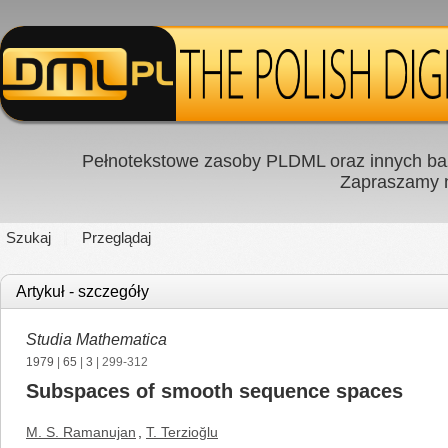
Pełnotekstowe zasoby PLDML oraz innych baz
Zapraszamy
Szukaj
Przeglądaj
Artykuł - szczegóły
Studia Mathematica
1979
|
65
|
3
| 299-312
Subspaces of smooth sequence spaces
M. S. Ramanujan
,
T. Terzioğlu