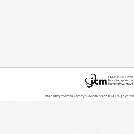
Baza utrzymywana i dystrybuowana przez
ICM UW
| System