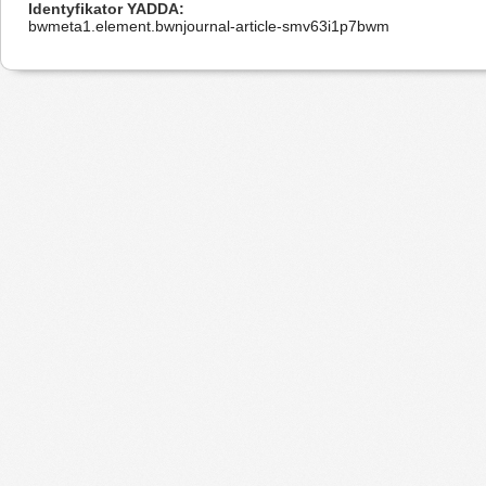
Identyfikator YADDA
bwmeta1.element.bwnjournal-article-smv63i1p7bwm