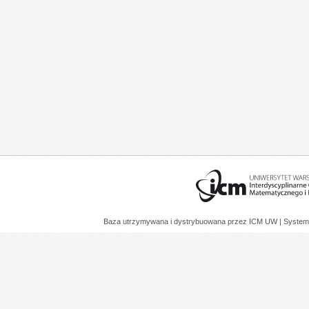
Baza utrzymywana i dystrybuowana przez
ICM UW
| System