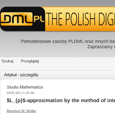
Pełnotekstowe zasoby PLDML oraz innych baz
Zapraszamy
Szukaj
Przeglądaj
Artykuł - szczegóły
Studia Mathematica
1978
|
63
|
1
| 81-88
$L_{p}$-approximation by the method of int
Manfred W. Müller