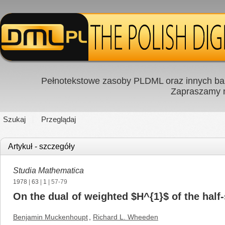
Pełnotekstowe zasoby PLDML oraz innych baz
Zapraszamy
Szukaj
Przeglądaj
Artykuł - szczegóły
Studia Mathematica
1978
|
63
|
1
| 57-79
On the dual of weighted $H^{1}$ of the half
Benjamin Muckenhoupt
,
Richard L. Wheeden