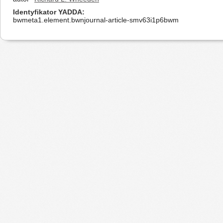
Identyfikator YADDA
bwmeta1.element.bwnjournal-article-smv63i1p6bwm