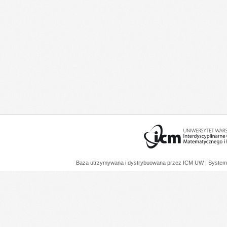
Baza utrzymywana i dystrybuowana przez
ICM UW
| System