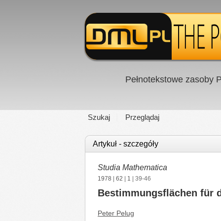
Pełnotekstowe zasoby P
Szukaj
Przeglądaj
Artykuł - szczegóły
Studia Mathematica
1978
|
62
|
1
| 39-46
Bestimmungsflächen für 
Peter Pelug