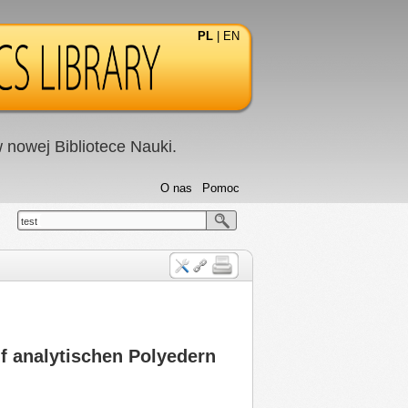
PL
|
EN
nowej Bibliotece Nauki.
O nas
Pomoc
test
 analytischen Polyedern