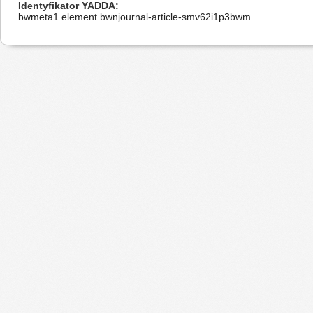
Identyfikator YADDA
bwmeta1.element.bwnjournal-article-smv62i1p3bwm