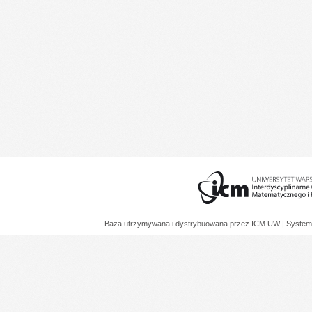
Baza utrzymywana i dystrybuowana przez
ICM UW
| System